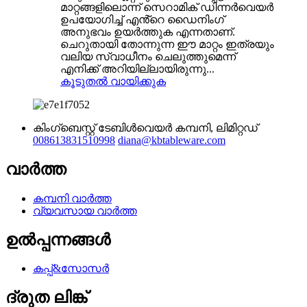
മാറ്റങ്ങളിലൊന്ന് സെറാമിക് ഡിന്നർവെയർ
ഉപയോഗിച്ച് എൻ്റെ ഡൈനിംഗ്
അനുഭവം ഉയർത്തുക എന്നതാണ്.
ചെറുതായി തോന്നുന്ന ഈ മാറ്റം ഇത്രയും
വലിയ സ്വാധീനം ചെലുത്തുമെന്ന്
എനിക്ക് അറിയില്ലായിരുന്നു...
കൂടുതൽ വായിക്കുക
കിംഗ്ബെസ്റ്റ് ടേബിൾവെയർ കമ്പനി, ലിമിറ്റഡ്
008613831510998
diana@kbtableware.com
വാർത്ത
കമ്പനി വാർത്ത
വ്യവസായ വാർത്ത
ഉൽപ്പന്നങ്ങൾ
കപ്പ്&സോസർ
ദ്രുത ലിങ്ക്