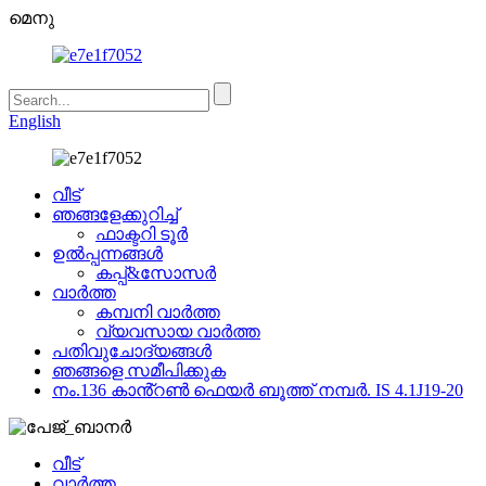
മെനു
English
വീട്
ഞങ്ങളേക്കുറിച്ച്
ഫാക്ടറി ടൂർ
ഉൽപ്പന്നങ്ങൾ
കപ്പ്&സോസർ
വാർത്ത
കമ്പനി വാർത്ത
വ്യവസായ വാർത്ത
പതിവുചോദ്യങ്ങൾ
ഞങ്ങളെ സമീപിക്കുക
നം.136 കാൻ്റൺ ഫെയർ ബൂത്ത് നമ്പർ. IS 4.1J19-20
വീട്
വാർത്ത