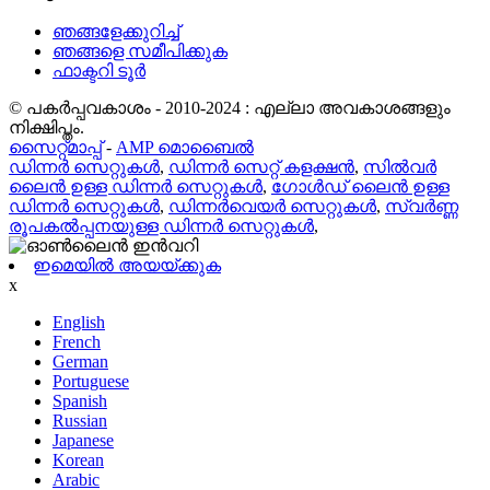
ഞങ്ങളേക്കുറിച്ച്
ഞങ്ങളെ സമീപിക്കുക
ഫാക്ടറി ടൂർ
© പകർപ്പവകാശം - 2010-2024 : എല്ലാ അവകാശങ്ങളും
നിക്ഷിപ്തം.
സൈറ്റ്മാപ്പ്
-
AMP മൊബൈൽ
ഡിന്നർ സെറ്റുകൾ
,
ഡിന്നർ സെറ്റ് കളക്ഷൻ
,
സിൽവർ
ലൈൻ ഉള്ള ഡിന്നർ സെറ്റുകൾ
,
ഗോൾഡ് ലൈൻ ഉള്ള
ഡിന്നർ സെറ്റുകൾ
,
ഡിന്നർവെയർ സെറ്റുകൾ
,
സ്വർണ്ണ
രൂപകൽപ്പനയുള്ള ഡിന്നർ സെറ്റുകൾ
,
ഇമെയിൽ അയയ്ക്കുക
x
English
French
German
Portuguese
Spanish
Russian
Japanese
Korean
Arabic