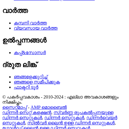
വാർത്ത
കമ്പനി വാർത്ത
വ്യവസായ വാർത്ത
ഉൽപ്പന്നങ്ങൾ
കപ്പ്&സോസർ
ദ്രുത ലിങ്ക്
ഞങ്ങളേക്കുറിച്ച്
ഞങ്ങളെ സമീപിക്കുക
ഫാക്ടറി ടൂർ
© പകർപ്പവകാശം - 2010-2024 : എല്ലാ അവകാശങ്ങളും
നിക്ഷിപ്തം.
സൈറ്റ്മാപ്പ്
-
AMP മൊബൈൽ
ഡിന്നർ സെറ്റ് കളക്ഷൻ
,
സ്വർണ്ണ രൂപകൽപ്പനയുള്ള
ഡിന്നർ സെറ്റുകൾ
,
ഡിന്നർ സെറ്റുകൾ
,
ഡിന്നർവെയർ
സെറ്റുകൾ
,
സിൽവർ ലൈൻ ഉള്ള ഡിന്നർ സെറ്റുകൾ
,
ഗോൾഡ് ലൈൻ ഉള്ള ഡിന്നർ സെറ്റുകൾ
,