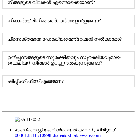
നിങ്ങളുടെ വിലകൾ എന്തൊക്കെയാണ്?
നിങ്ങൾക്ക് മിനിമം ഓർഡർ അളവ് ഉണ്ടോ?
പ്രസക്തമായ ഡോക്യുമെൻ്റേഷൻ നൽകാമോ?
ഉൽപ്പന്നങ്ങളുടെ സുരക്ഷിതവും സുരക്ഷിതവുമായ
ഡെലിവറി നിങ്ങൾ ഉറപ്പുനൽകുന്നുണ്ടോ?
ഷിപ്പിംഗ് ഫീസ് എങ്ങനെ?
കിംഗ്ബെസ്റ്റ് ടേബിൾവെയർ കമ്പനി, ലിമിറ്റഡ്
008613831510998
diana@kbtableware.com