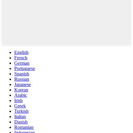
English
French
German
Portuguese
Spanish
Russian
Japanese
Korean
Arabic
Irish
Greek
Turkish
Italian
Danish
Romanian
Indonesian