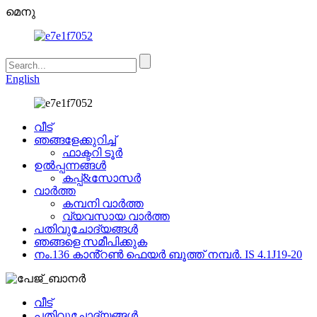
മെനു
English
വീട്
ഞങ്ങളേക്കുറിച്ച്
ഫാക്ടറി ടൂർ
ഉൽപ്പന്നങ്ങൾ
കപ്പ്&സോസർ
വാർത്ത
കമ്പനി വാർത്ത
വ്യവസായ വാർത്ത
പതിവുചോദ്യങ്ങൾ
ഞങ്ങളെ സമീപിക്കുക
നം.136 കാൻ്റൺ ഫെയർ ബൂത്ത് നമ്പർ. IS 4.1J19-20
വീട്
പതിവുചോദ്യങ്ങൾ